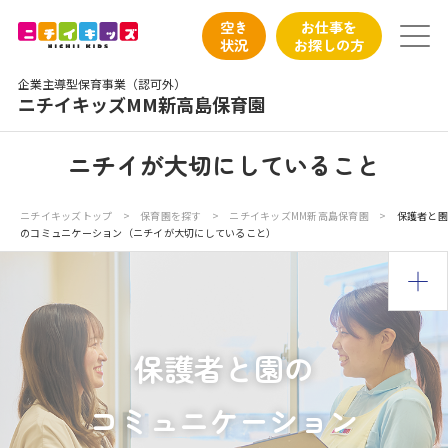
保育園トップ
空き
お仕事を
状況
お探しの方
保育園の日常
企業主導型保育事業（認可外）
ニチイキッズMM新高島保育園
保育園紹介
ニチイが大切にしていること
ニチイが大切にしていること
ニチイキッズトップ
>
保育園を探す
>
ニチイキッズMM新高島保育園
>
保護者と園
のコミュニケーション（ニチイが大切にしていること）
お食事
保育園見学
入園の概要
保護者と園の
子育てひろばのご紹介
コミュニケーション