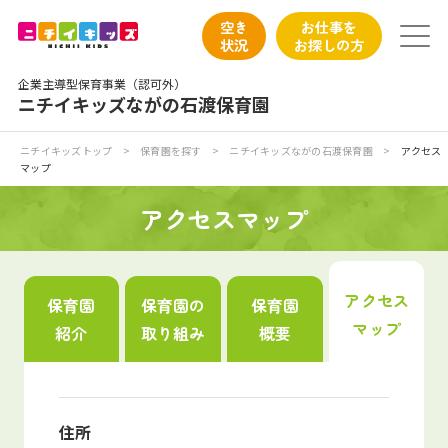
保育園トップ
空き
お仕事を
状況
お探しの方
保育園の日常
企業主導型保育事業（認可外）
ニチイキッズながの石渡保育園
保育園紹介
ニチイキッズトップ
>
保育園を探す
>
ニチイキッズながの石渡保育園
>
アクセス
マップ
ニチイが大切にしていること
アクセスマップ
お食事
保育園見学
アクセス
保育園
保育園の
保育園
マップ
紹介
取り組み
概要
入園の概要
子育てひろばのご紹介
住所