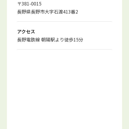
〒381-0015
写真販売サービス
長野県長野市大字石渡413番2
各種書類
アクセス
お仕事をお探しの方
長野電鉄線 朝陽駅より徒歩15分
よくあるご質問
保育園に関するお問い合わせ
プライバシーポリシー
サイトのご利用について
サイトマップ
ニチイ学館オフィシャルサイト