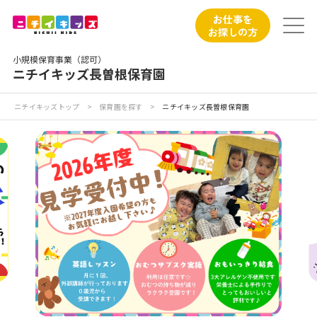
保育園トップ
お仕事を
お探しの方
保育園の日常
小規模保育事業（認可）
ニチイキッズ長曽根保育園
保育園紹介
ニチイキッズトップ
>
保育園を探す
>
ニチイキッズ長曽根保育園
ニチイが大切にしていること
お食事
保育園見学
入園の概要
子育てひろばのご紹介