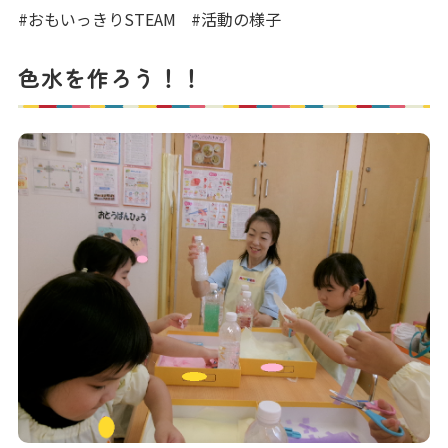
写真販売サービス
#おもいっきりSTEAM
#活動の様子
各種書類
色水を作ろう！！
お仕事をお探しの方
よくあるご質問
保育園に関するお問い合わせ
プライバシーポリシー
サイトのご利用について
サイトマップ
ニチイ学館オフィシャルサイト