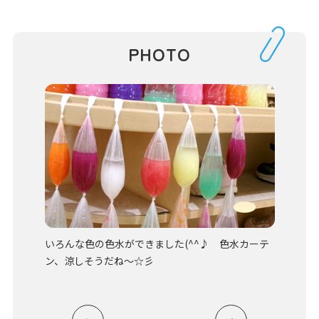
PHOTO
、春雨サ
いろんな色の色水ができました(^^♪ 色水カーテ
久しぶり
ジ、ぶど
ン、涼しそうだね～☆彡