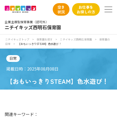
保育園トップ
空き
お仕事を
状況
お探しの方
保育園の日常
企業主導型保育事業（認可外）
ニチイキッズ西明石保育園
保育園紹介
ニチイキッズトップ
>
保育園を探す
>
ニチイキッズ西明石保育園
>
保育園の
日常
>
【おもいっきりSTEAM】色水遊び！
ニチイが大切にしていること
日常
お食事
掲載日時：2025年08月08日
保育園見学
【おもいっきりSTEAM】色水遊び！
入園の概要
子育てひろばのご紹介
関連キーワード：