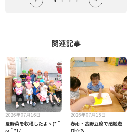
関連記事
2026年07月16日
2026年07月15日
夏野菜を収穫したよヽ(*＾
春雨・高野豆腐で感触遊
ω＾*)ﾉ
び☆彡