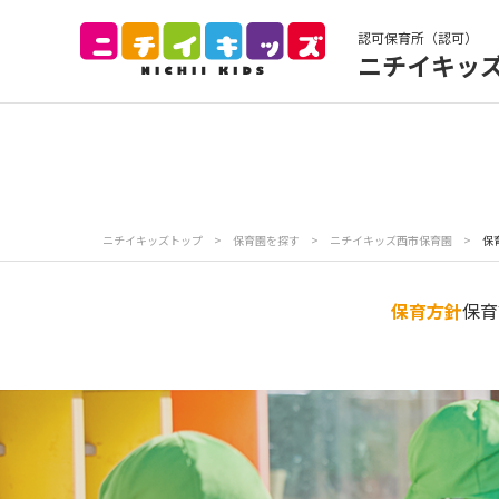
認可保育所（認可）
ニチイキッ
保育園トップ
保
お食事
保
ニチイキッズトップ
>
保育園を探す
>
ニチイキッズ西市保育園
>
保
各
写真販売サービス
保育方針
保育
保育園に関するお問い合わせ
プライバシーポリ