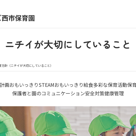
ズ西市保育園
育園の日常
保育園紹介
ニチイが大切にしていること
入園の概要
育園見学
育方針（ニチイが大切にしていること）
種書類
お仕事をお探しの方
計画
おもいっきりSTEAM
おもいっきり給食
多彩な保育活動
保
保護者と園のコミュニケーション
安全対策
健康管理
シー
サイトのご利用について
サイトマップ
ニチイ学館オ