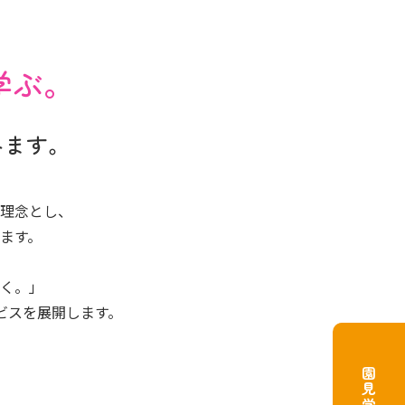
学ぶ。
みます。
理念とし、
ます。
く。」
ビスを
展開します。
園見学予約