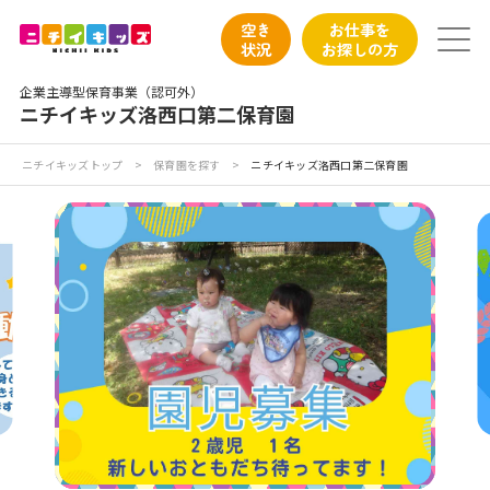
保育園トップ
空き
お仕事を
状況
お探しの方
保育園の日常
企業主導型保育事業（認可外）
ニチイキッズ洛西口第二保育園
保育園紹介
ニチイキッズトップ
>
保育園を探す
>
ニチイキッズ洛西口第二保育園
ニチイが大切にしていること
お食事
保育園見学
入園の概要
子育てひろばのご紹介