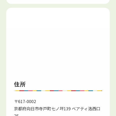
住所
〒617-0002
京都府向日市寺戸町七ノ坪139 ベアティ洛西口
2F