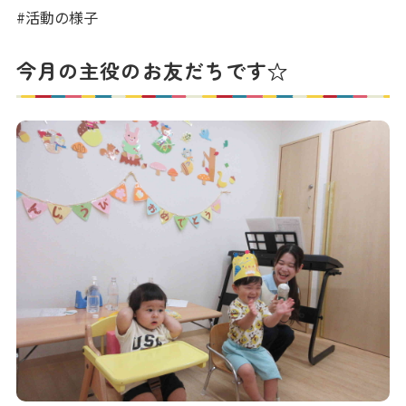
写真販売サービス
#活動の様子
各種書類
今月の主役のお友だちです☆
お仕事をお探しの方
よくあるご質問
保育園に関するお問い合わせ
プライバシーポリシー
サイトのご利用について
サイトマップ
ニチイ学館オフィシャルサイト