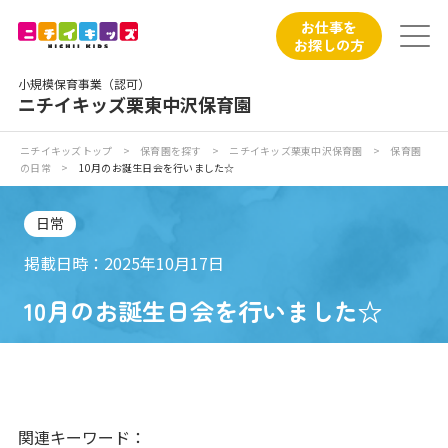
保育園トップ
お仕事を
お探しの方
保育園の日常
小規模保育事業（認可）
ニチイキッズ栗東中沢保育園
保育園紹介
ニチイキッズトップ
>
保育園を探す
>
ニチイキッズ栗東中沢保育園
>
保育園
の日常
>
10月のお誕生日会を行いました☆
ニチイが大切にしていること
日常
お食事
掲載日時：2025年10月17日
保育園見学
10月のお誕生日会を行いました☆
入園の概要
子育てひろばのご紹介
関連キーワード：