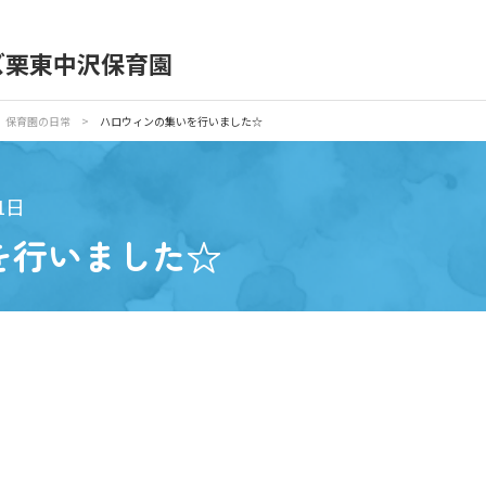
）
ズ栗東中沢保育園
育園の日常
保育園紹介
保育園の日常
>
ハロウィンの集いを行いました☆
入園の概要
育園見学
1日
を行いました☆
種書類
お仕事をお探しの方
シー
サイトのご利用について
サイトマップ
ニチイ学館オ