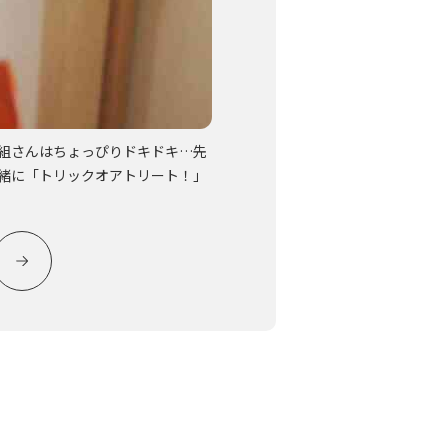
組さんはちょっぴりドキドキ…先
おかしがもらえる魔法の言葉
緒に「トリックオアトリート！」
かなあ…いえるかな？