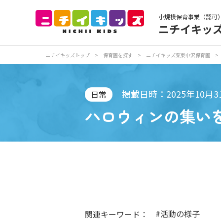
小規模保育事業（認可
ニチイキッ
保育園トップ
保
ニチイキッズトップ
>
保育園を探す
>
ニチイキッズ栗東中沢保育園
>
お食事
保
掲載日時：2025年10月3
日常
ハロウィンの集い
各
写真販売サービス
保育園に関するお問い合わせ
#活動の様子
関連キーワード：
プライバシーポリ