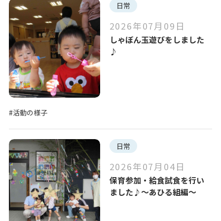
日常
2026年07月09日
しゃぼん玉遊びをしました
♪
#活動の様子
日常
2026年07月04日
保育参加・給食試食を行い
ました♪～あひる組編～