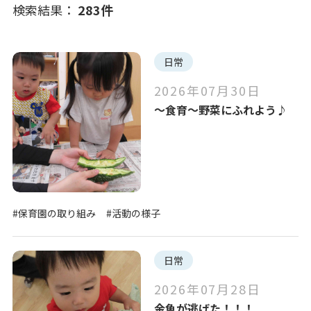
検索結果：
283
件
写真販売サービス
日常
お知らせ
イベント
各種書類
第三者評価
日常
お仕事をお探しの方
2026年07月30日
～食育～野菜にふれよう♪
注目のキーワード
よくあるご質問
#保育園の取り組み
#活動の様子
保育園に関するお問い合わせ
#英語レッスン
#お食事の風景
プライバシーポリシー
サイトのご利用について
#保育園の取り組み
#活動の様子
#おもいっきり給食
#子育てひろば
サイトマップ
ニチイ学館オフィシャルサイト
全ての選択を解除
日常
2026年07月28日
金魚が逃げた！！！