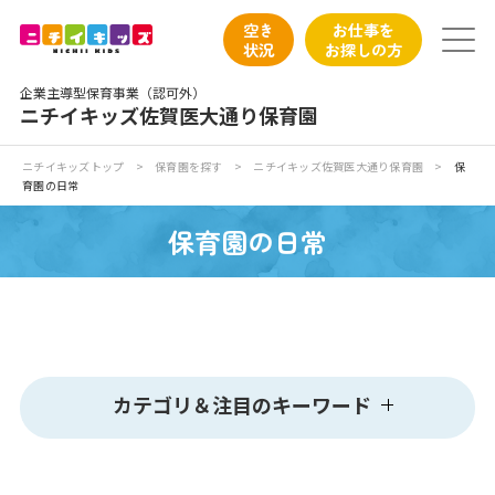
保育園トップ
空き
お仕事を
状況
お探しの方
保育園の日常
企業主導型保育事業（認可外）
ニチイキッズ佐賀医大通り保育園
保育園紹介
ニチイキッズトップ
>
保育園を探す
>
ニチイキッズ佐賀医大通り保育園
>
保
育園の日常
ニチイが大切にしていること
保育園の日常
お食事
保育園見学
入園の概要
カテゴリ＆注目のキーワード
子育てひろばのご紹介
カテゴリ