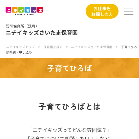
保育園トップ
お仕事を
お探しの方
保育園の日常
認可保育所（認可）
ニチイキッズさいたま保育園
保育園紹介
ニチイキッズトップ
>
保育園を探す
>
ニチイキッズさいたま保育園
>
子育てひろ
ば概要・申し込み
ニチイが大切にしていること
子育てひろば
お食事
保育園見学
子育てひろばとは
入園の概要
子育てひろばのご紹介
「ニチイキッズってどんな雰囲気？」
「子育てについて相談したい！」など、