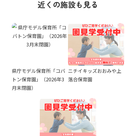
近くの施設も見る
県庁モデル保育所「コバ
ニチイキッズおおみや上
トン保育園」（2026年3
落合保育園
月末閉園）