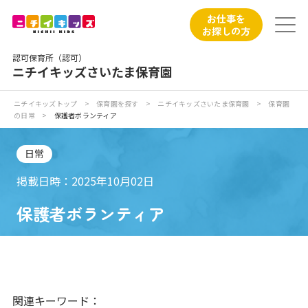
保育園トップ
お仕事を
お探しの方
保育園の日常
認可保育所（認可）
ニチイキッズさいたま保育園
保育園紹介
ニチイキッズトップ
>
保育園を探す
>
ニチイキッズさいたま保育園
>
保育園
の日常
>
保護者ボランティア
ニチイが大切にしていること
日常
お食事
掲載日時：2025年10月02日
保育園見学
保護者ボランティア
入園の概要
子育てひろばのご紹介
関連キーワード：