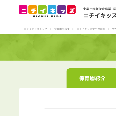
企業主導型保育事業（
ニチイキッ
保育園トップ
保
ニチイキッズトップ
>
保育園を探す
>
ニチイキッズ栄生保育園
>
ア
お食事
保
各
写真販売サービス
保育園
紹介
保育園に関するお問い合わせ
プライバシーポリ