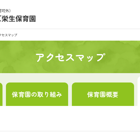
認可外）
ズ栄生保育園
育園の日常
保育園紹介
クセスマップ
入園の概要
育園見学
アクセスマップ
種書類
お仕事をお探しの方
保育園の
取り組み
保育園
概要
シー
サイトのご利用について
サイトマップ
ニチイ学館オ