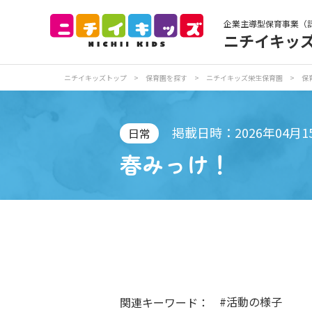
企業主導型保育事業（
ニチイキッ
保育園トップ
保
ニチイキッズトップ
>
保育園を探す
>
ニチイキッズ栄生保育園
>
保
お食事
保
掲載日時：2026年04月1
日常
春みっけ！
各
写真販売サービス
保育園に関するお問い合わせ
#活動の様子
関連キーワード：
プライバシーポリ