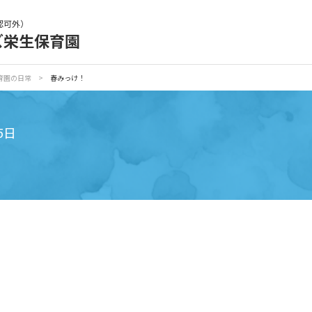
認可外）
ズ栄生保育園
育園の日常
保育園紹介
育園の日常
>
春みっけ！
入園の概要
育園見学
5日
種書類
お仕事をお探しの方
シー
サイトのご利用について
サイトマップ
ニチイ学館オ