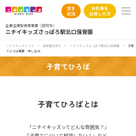
保育園トップ
空き
お仕事を
状況
お探しの方
保育園の日常
企業主導型保育事業（認可外）
ニチイキッズさっぽろ駅北口保育園
保育園紹介
ニチイキッズトップ
>
保育園を探す
>
ニチイキッズさっぽろ駅北口保育園
>
子育
てひろば概要・申し込み
ニチイが大切にしていること
子育てひろば
お食事
保育園見学
子育てひろばとは
入園の概要
子育てひろばのご紹介
「ニチイキッズってどんな雰囲気？」
「子育てについて相談したい！」など、