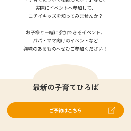
写真販売サービス
実際にイベントへ参加して、
ニチイキッズを知ってみませんか？
各種書類
お子様と一緒に参加できるイベント、
お仕事をお探しの方
パパ・ママ向けのイベントなど
興味のあるものへぜひご参加ください！
よくあるご質問
保育園に関するお問い合わせ
最新の子育てひろば
プライバシーポリシー
サイトのご利用について
サイトマップ
ニチイ学館オフィシャルサイト
ご予約はこちら