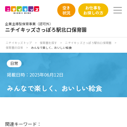
保育園トップ
空き
お仕事を
状況
お探しの方
保育園の日常
企業主導型保育事業（認可外）
ニチイキッズさっぽろ駅北口保育園
保育園紹介
ニチイキッズトップ
>
保育園を探す
>
ニチイキッズさっぽろ駅北口保育園
>
保育園の日常
>
みんなで楽しく、おいしい給食
ニチイが大切にしていること
日常
お食事
掲載日時：2025年06月12日
保育園見学
みんなで楽しく、おいしい給食
入園の概要
子育てひろばのご紹介
関連キーワード：