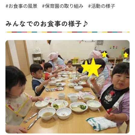
写真販売サービス
#お食事の風景
#保育園の取り組み
#活動の様子
各種書類
みんなでのお食事の様子♪
お仕事をお探しの方
よくあるご質問
保育園に関するお問い合わせ
プライバシーポリシー
サイトのご利用について
サイトマップ
ニチイ学館オフィシャルサイト