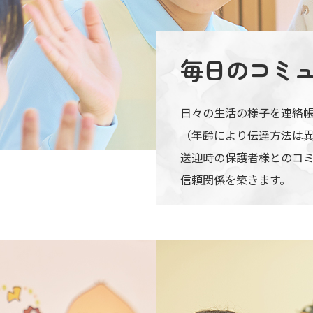
毎日の
コミ
日々の生活の様子を連絡
（年齢により伝達方法は
送迎時の保護者様とのコ
信頼関係を築きます。