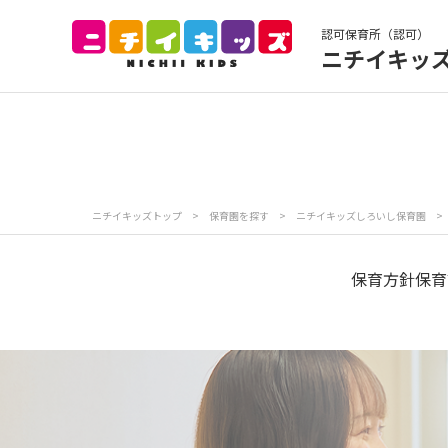
認可保育所（認可）
ニチイキッ
保育園トップ
保
お食事
保
ニチイキッズトップ
>
保育園を探す
>
ニチイキッズしろいし保育園
>
各
写真販売サービス
保育方針
保育
保育園に関するお問い合わせ
プライバシーポリ