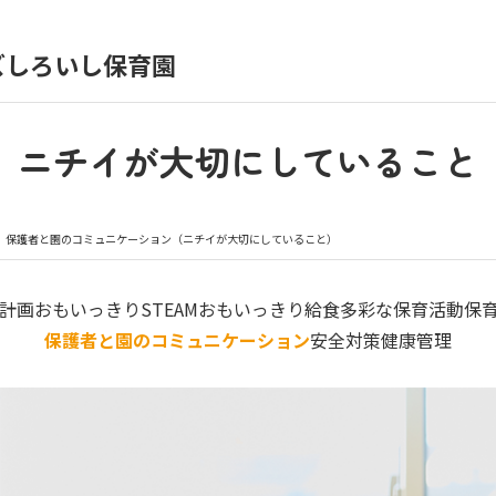
ズしろいし保育園
育園の日常
保育園紹介
ニチイが大切にしていること
入園の概要
育園見学
保護者と園のコミュニケーション（ニチイが大切にしていること）
種書類
お仕事をお探しの方
計画
おもいっきりSTEAM
おもいっきり給食
多彩な保育活動
保
保護者と園のコミュニケーション
安全対策
健康管理
シー
サイトのご利用について
サイトマップ
ニチイ学館オ