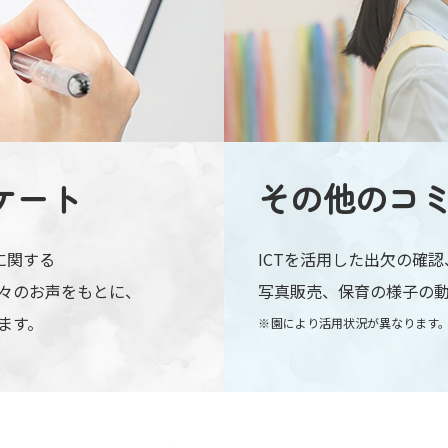
ケート
その他の
コ
に関する
ICTを活用した出欠の確
々のお声をもとに、
写真販売、保育の様子の
ます。
園により活用状況が異なります