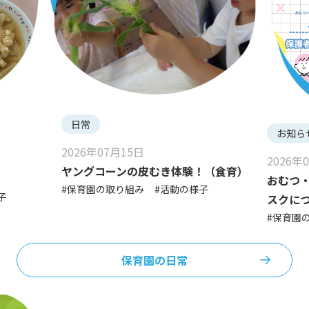
日常
お知ら
2026年07月15日
2026年
ヤングコーンの皮むき体験！（食育）
おむつ
#保育園の取り組み
#活動の様子
子
スクに
#保育園
保育園の日常