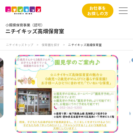
保育園トップ
お仕事を
お探しの方
保育園の日常
小規模保育事業（認可）
ニチイキッズ高畑保育室
保育園紹介
ニチイキッズトップ
>
保育園を探す
>
ニチイキッズ高畑保育室
ニチイが大切にしていること
お食事
保育園見学
入園の概要
子育てひろばのご紹介