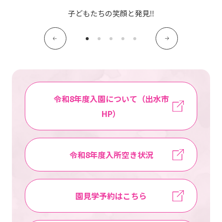
写真販売サービス
子どもたちの笑顔と発見‼
各種書類
お仕事をお探しの方
よくあるご質問
令和8年度入園について（出水市
HP）
保育園に関するお問い合わせ
プライバシーポリシー
サイトのご利用について
令和8年度入所空き状況
サイトマップ
ニチイ学館オフィシャルサイト
園見学予約はこちら