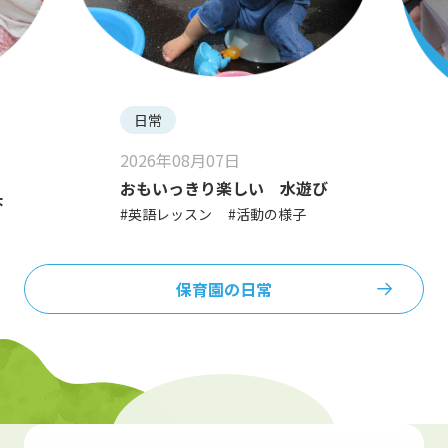
日常
2026年08月07日
おもいっきり楽しい 水遊び
ょ
#英語レッスン
#活動の様子
保育園の日常