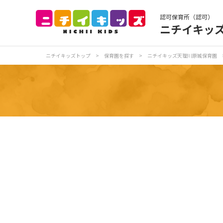
認可保育所（認可）
ニチイキッ
保育園トップ
保
ニチイキッズトップ
>
保育園を探す
>
ニチイキッズ天理川原城保育園
お食事
保
各
写真販売サービス
保育園に関するお問い合わせ
プライバシーポリ