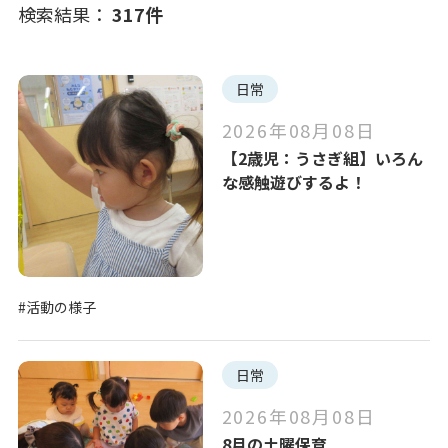
検索結果：
317
件
写真販売サービス
日常
お知らせ
イベント
各種書類
第三者評価
日常
お仕事をお探しの方
2026年08月08日
【2歳児：うさぎ組】いろん
注目のキーワード
よくあるご質問
な感触遊びするよ！
#活動の様子
#保育園の取り組み
保育園に関するお問い合わせ
#お食事の風景
#おもいっきり給食
プライバシーポリシー
サイトのご利用について
#活動の様子
#英語レッスン
#リトミック
サイトマップ
ニチイ学館オフィシャルサイト
#子育てひろば
日常
全ての選択を解除
2026年08月08日
8月の土曜保育