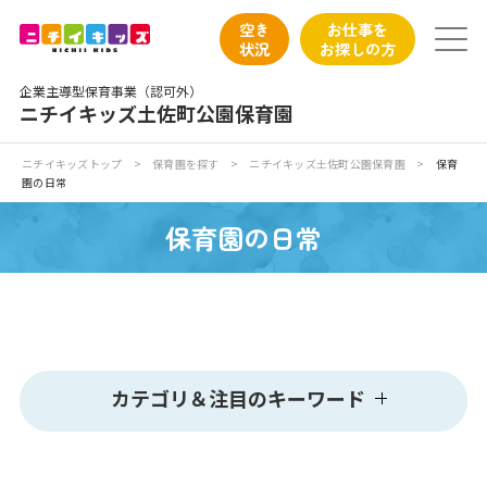
保育園トップ
空き
お仕事を
状況
お探しの方
保育園の日常
企業主導型保育事業（認可外）
ニチイキッズ土佐町公園保育園
保育園紹介
ニチイキッズトップ
>
保育園を探す
>
ニチイキッズ土佐町公園保育園
>
保育
園の日常
ニチイが大切にしていること
保育園の日常
お食事
保育園見学
入園の概要
カテゴリ＆注目のキーワード
子育てひろばのご紹介
カテゴリ