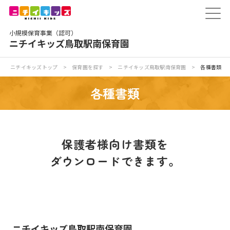
保育園トップ
小規模保育事業（認可）
保育園の日常
ニチイキッズ鳥取駅南保育園
保育園紹介
ニチイキッズトップ
>
保育園を探す
>
ニチイキッズ鳥取駅南保育園
>
各種書類
各種書類
ニチイが大切にしていること
お食事
保護者様向け書類を
保育園見学
ダウンロードできます。
入園の概要
子育てひろばのご紹介
ニチイキッズ鳥取駅南保育園