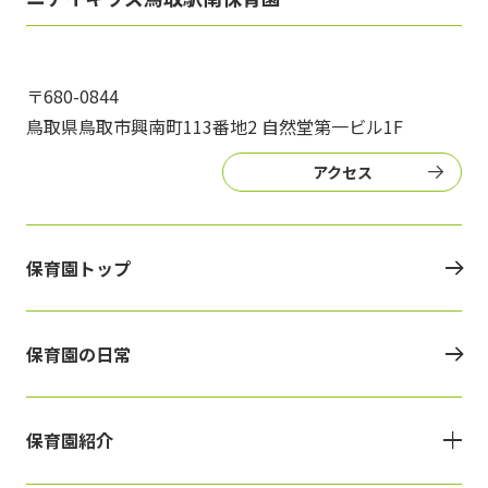
写真販売サービス
各種書類
〒680-0844
鳥取県鳥取市興南町113番地2 自然堂第一ビル1F
よくあるご質問
アクセス
保育園に関するお問い合わせ
保育園トップ
プライバシーポリシー
サイトのご利用について
サイトマップ
ニチイ学館オフィシャルサイト
保育園の日常
保育園紹介