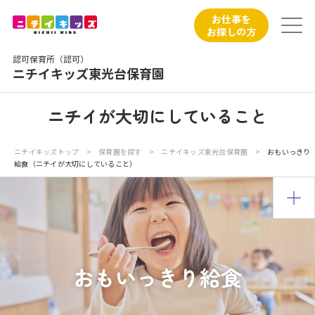
保育園トップ
お仕事を
お探しの方
保育園の日常
認可保育所（認可）
ニチイキッズ東光台保育園
保育園紹介
ニチイが大切にしていること
ニチイが大切にしていること
ニチイキッズトップ
>
保育園を探す
>
ニチイキッズ東光台保育園
>
おもいっきり
給食（ニチイが大切にしていること）
お食事
保育園見学
入園の概要
おもいっきり給食
子育てひろばのご紹介