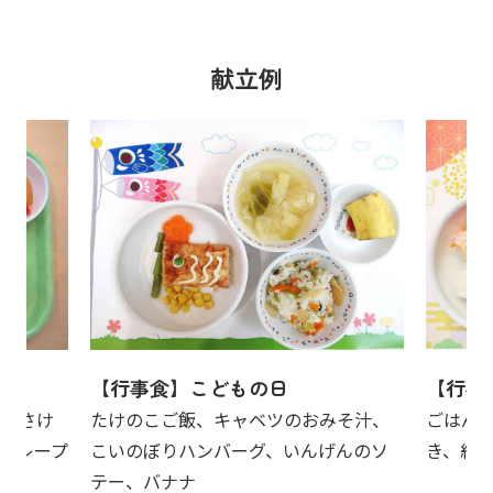
献立例
【行事食】こどもの日
【行事
汁、さけ
たけのこご飯、キャベツのおみそ汁、
ごはん
グレープ
こいのぼりハンバーグ、いんげんのソ
き、紅
テー、バナナ