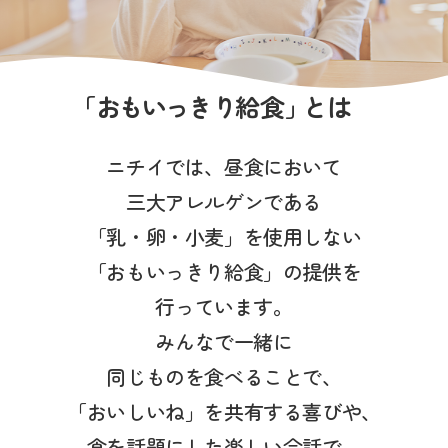
写真販売サービス
各種書類
「
おもいっきり
給食
」
とは
お仕事をお探しの方
ニチイでは、昼食において
よくあるご質問
三大アレルゲンである
保育園に関するお問い合わせ
「乳・卵・小麦」を使用しない
「おもいっきり給食」の提供を
プライバシーポリシー
サイトのご利用について
行っています。
サイトマップ
ニチイ学館オフィシャルサイト
みんなで一緒に
同じものを食べることで、
「おいしいね」を共有する喜びや、
食を話題にした楽しい会話で、