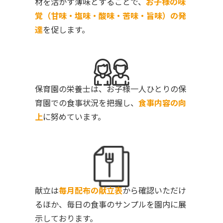
材を活かす薄味とすることで、
お子様の味
覚（甘味・塩味・酸味・苦味・旨味）の発
達
を促します。
保育園の栄養士は、お子様一人ひとりの保
育園での食事状況を把握し、
食事内容の向
上
に努めています。
献立は
毎月配布の献立表
から確認いただけ
るほか、毎日の食事のサンプルを園内に展
示しております。