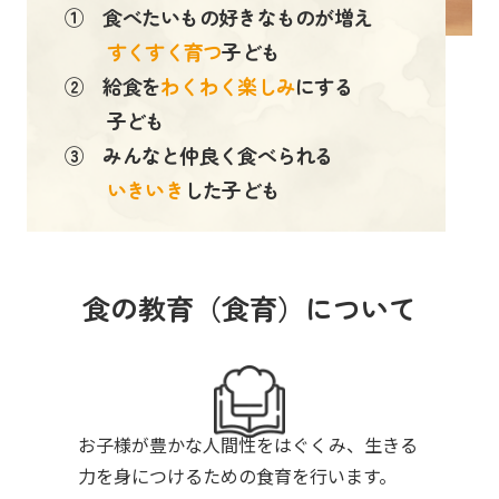
① 食べたいもの好きなものが増え
すくすく育つ
子ども
② 給食を
わくわく楽しみ
にする
子ども
③ みんなと仲良く食べられる
いきいき
した子ども
食の教育（食育）について
お子様が豊かな人間性をはぐくみ、生きる
力を身につけるための食育を行います。