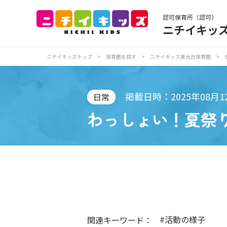
認可保育所（認可）
ニチイキッ
保育園トップ
保
ニチイキッズトップ
>
保育園を探す
>
ニチイキッズ東光台保育園
>
お食事
保
掲載日時：2025年08月1
日常
わっしょい！夏祭
各
写真販売サービス
保育園に関するお問い合わせ
#活動の様子
関連キーワード：
プライバシーポリ