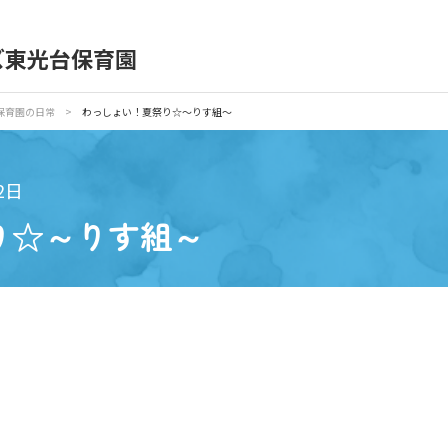
ズ東光台保育園
育園の日常
保育園紹介
保育園の日常
>
わっしょい！夏祭り☆～りす組～
入園の概要
育園見学
2日
り☆～りす組～
種書類
お仕事をお探しの方
シー
サイトのご利用について
サイトマップ
ニチイ学館オ