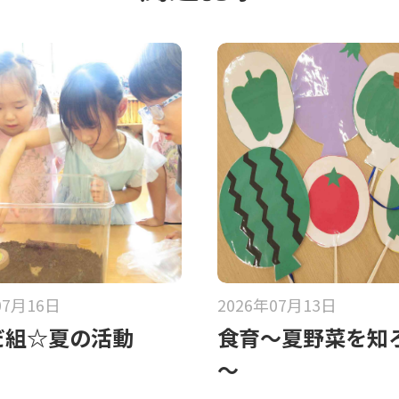
07月16日
2026年07月13日
だ組☆夏の活動
食育～夏野菜を知
～