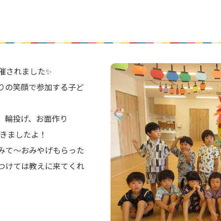
催されました✨
りの笑顔で参加する子ど
、輪投げ、お面作り
いきましたよ！
みて～おみやげもらった
つけては教えに来てくれ