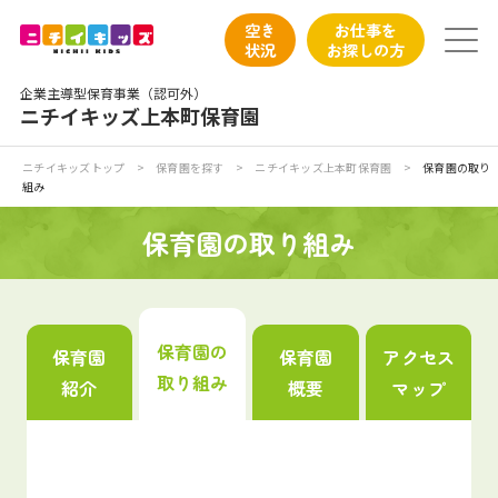
保育園トップ
空き
お仕事を
状況
お探しの方
保育園の日常
企業主導型保育事業（認可外）
ニチイキッズ上本町保育園
保育園紹介
ニチイキッズトップ
>
保育園を探す
>
ニチイキッズ上本町保育園
>
保育園の取り
組み
ニチイが大切にしていること
保育園の取り組み
お食事
保育園見学
保育園の
保育園
保育園
アクセス
取り組み
紹介
概要
マップ
入園の概要
子育てひろばのご紹介