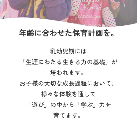
写真販売サービス
各種書類
年齢に合わせた保育計画を。
お仕事をお探しの方
乳幼児期には
よくあるご質問
「生涯にわたる生きる力の基礎」が
保育園に関するお問い合わせ
培われます。
お子様の大切な成長過程において、
プライバシーポリシー
サイトのご利用について
様々な体験を通して
サイトマップ
ニチイ学館オフィシャルサイト
「遊び」の中から「学ぶ」力を
育てます。