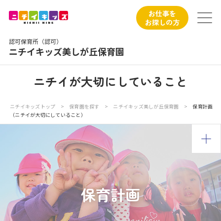
保育園トップ
お仕事を
お探しの方
保育園の日常
認可保育所（認可）
ニチイキッズ美しが丘保育園
保育園紹介
ニチイが大切にしていること
ニチイが大切にしていること
ニチイキッズトップ
>
保育園を探す
>
ニチイキッズ美しが丘保育園
>
保育計画
（ニチイが大切にしていること）
お食事
保育園見学
入園の概要
保育計画
子育てひろばのご紹介