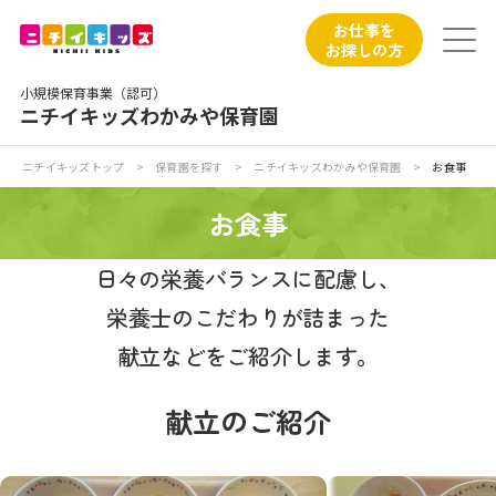
保育園トップ
お仕事を
お探しの方
保育園の日常
小規模保育事業（認可）
ニチイキッズわかみや保育園
保育園紹介
ニチイキッズトップ
>
保育園を探す
>
ニチイキッズわかみや保育園
>
お食事
ニチイが大切にしていること
お食事
お食事
日々の栄養バランスに配慮し、
栄養士のこだわりが詰まった
保育園見学
献立などをご紹介します。
入園の概要
献立のご紹介
子育てひろばのご紹介