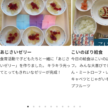
写真販売サービス
各種書類
お仕事をお探しの方
よくあるご質問
あじさいゼリー
こいのぼり給食
保育園に関するお問い合わせ
食育活動で子どもたちと一緒に「あじさ
今日の給食はこいの
いゼリー」を作りました。 キラキラ光っ
フ。 みんな大喜びで
てとってもきれいなゼリーが完成！
ん・ミートローフ・
プライバシーポリシー
サイトのご利用について
サイトマップ
ニチイ学館オフィシャルサイト
キャベツとじゃがい
プフルーツ