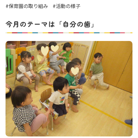
写真販売サービス
#保育園の取り組み
#活動の様子
各種書類
今月のテーマは「自分の歯」
お仕事をお探しの方
よくあるご質問
保育園に関するお問い合わせ
プライバシーポリシー
サイトのご利用について
サイトマップ
ニチイ学館オフィシャルサイト