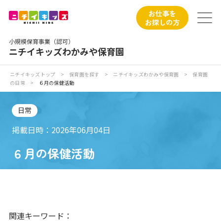
保育園トップ
お仕事を
お探しの方
保育園の日常
小規模保育事業（認可）
ニチイキッズわかみや保育園
保育園紹介
ニチイキッズトップ
>
保育園を探す
>
ニチイキッズわかみや保育園
>
保育園
の日常
>
６月の保健活動
ニチイが大切にしていること
日常
お食事
掲載日時：2026年06月04日
保育園見学
６月の保健活動
入園の概要
子育てひろばのご紹介
関連キーワード：