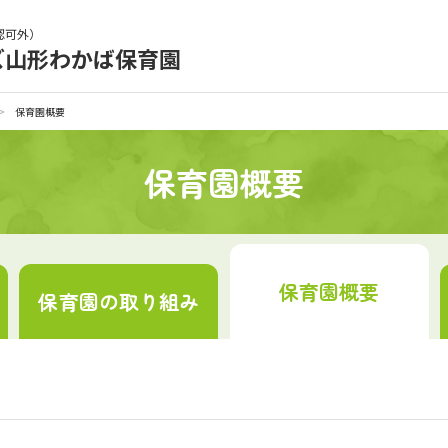
認可外）
ズ山形わかば保育園
育園の日常
保育園紹介
>
保育園概要
入園の概要
育園見学
保育園概要
種書類
お仕事をお探しの方
保育園
概要
保育園の
取り組み
シー
サイトのご利用について
サイトマップ
ニチイ学館オ