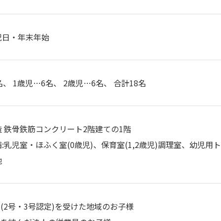
祝日・年末年始
名、 1歳児…6名、 2歳児…6名、 合計18名
 鉄骨鉄筋コンクリート2階建ての1階
:乳児室・ほふく室(0歳児)、保育室(1,2歳児)調理室、幼児
他
定(2号・3号認定)を受けた地域のお子様