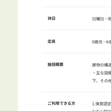
休日
日曜日・
定員
0歳児…6
施設概要
建物の構造
・主な設備
下、その
ご利用できる方
1.保育認