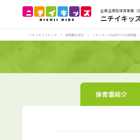
企業主導型保育事業（
ニチイキッ
保育園トップ
保
ニチイキッズトップ
>
保育園を探す
>
ニチイキッズ山形わかば保育園
お食事
保
各
写真販売サービス
保育園
紹介
保育園に関するお問い合わせ
プライバシーポリ