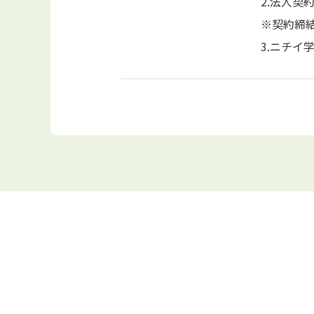
2.法人契
※契約締
3.ニチイ