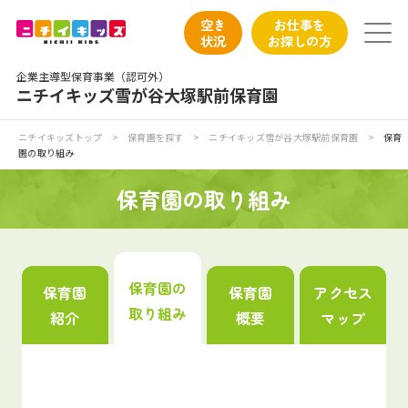
保育園トップ
空き
お仕事を
状況
お探しの方
保育園の日常
企業主導型保育事業（認可外）
ニチイキッズ雪が谷大塚駅前保育園
保育園紹介
ニチイキッズトップ
>
保育園を探す
>
ニチイキッズ雪が谷大塚駅前保育園
>
保育
園の取り組み
ニチイが大切にしていること
保育園の取り組み
お食事
保育園見学
保育園の
保育園
保育園
アクセス
取り組み
紹介
概要
マップ
入園の概要
子育てひろばのご紹介