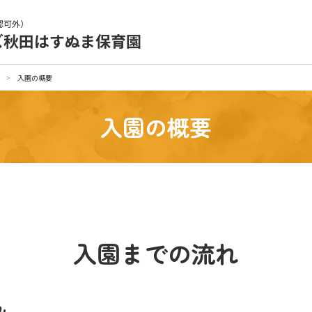
認可外）
ズ秋田はすぬま保育園
育園の日常
保育園紹介
>
入園の概要
入園の概要
育園見学
入園の概要
種書類
お仕事をお探しの方
入園までの流れ
シー
サイトのご利用について
サイトマップ
ニチイ学館オ
み