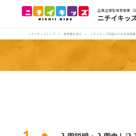
企業主導型保育事業（
ニチイキッ
保育園トップ
保
ニチイキッズトップ
>
保育園を探す
>
ニチイキッズ秋田はすぬま保育園
お食事
保
各
写真販売サービス
保育園に関するお問い合わせ
1
プライバシーポリ
入園説明・入園申し込