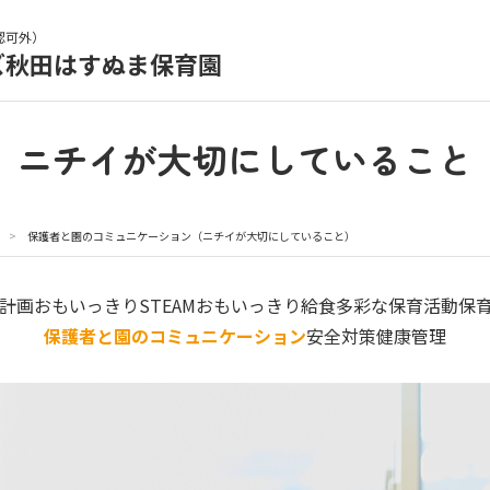
認可外）
ズ秋田はすぬま保育園
育園の日常
保育園紹介
ニチイが大切にしていること
入園の概要
育園見学
>
保護者と園のコミュニケーション（ニチイが大切にしていること）
種書類
お仕事をお探しの方
計画
おもいっきりSTEAM
おもいっきり給食
多彩な保育活動
保
保護者と園のコミュニケーション
安全対策
健康管理
シー
サイトのご利用について
サイトマップ
ニチイ学館オ