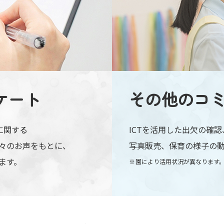
ケート
その他の
コ
に関する
ICTを活用した出欠の確
々のお声をもとに、
写真販売、保育の様子の
ます。
園により活用状況が異なります