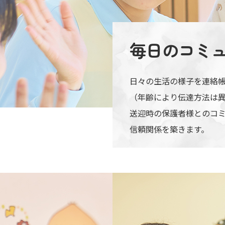
毎日の
コミ
日々の生活の様子を連絡
（年齢により伝達方法は
送迎時の保護者様とのコ
信頼関係を築きます。