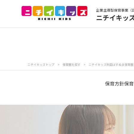
企業主導型保育事業（
ニチイキッ
保育園トップ
保
お食事
保
ニチイキッズトップ
>
保育園を探す
>
ニチイキッズ秋田はすぬま保育園
各
写真販売サービス
保育方針
保育
保育園に関するお問い合わせ
プライバシーポリ