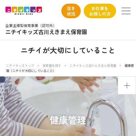
保育園トップ
空き
お仕事を
状況
お探しの方
保育園の日常
企業主導型保育事業（認可外）
ニチイキッズ古川えきまえ保育園
保育園紹介
ニチイが大切にしていること
ニチイが大切にしていること
ニチイキッズトップ
>
保育園を探す
>
ニチイキッズ古川えきまえ保育園
>
健康管
理（ニチイが大切にしていること）
お食事
保育園見学
入園の概要
健康管理
子育てひろばのご紹介