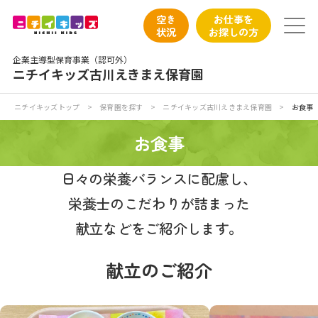
保育園トップ
空き
お仕事を
状況
お探しの方
保育園の日常
企業主導型保育事業（認可外）
ニチイキッズ古川えきまえ保育園
保育園紹介
ニチイキッズトップ
>
保育園を探す
>
ニチイキッズ古川えきまえ保育園
>
お食事
ニチイが大切にしていること
お食事
お食事
日々の栄養バランスに配慮し、
栄養士のこだわりが詰まった
保育園見学
献立などをご紹介します。
入園の概要
献立のご紹介
子育てひろばのご紹介