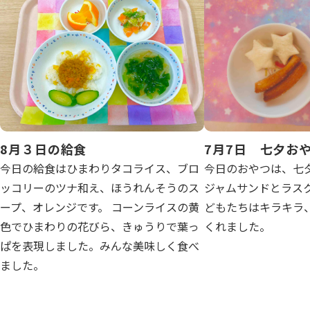
写真販売サービス
各種書類
お仕事をお探しの方
よくあるご質問
8月３日の給食
7月7日 七夕お
保育園に関するお問い合わせ
今日の給食はひまわりタコライス、ブロ
今日のおやつは、七
ッコリーのツナ和え、ほうれんそうのス
ジャムサンドとラス
ープ、オレンジです。 コーンライスの黄
どもたちはキラキラ
プライバシーポリシー
サイトのご利用について
サイトマップ
ニチイ学館オフィシャルサイト
色でひまわりの花びら、きゅうりで葉っ
くれました。
ぱを表現しました。みんな美味しく食べ
ました。