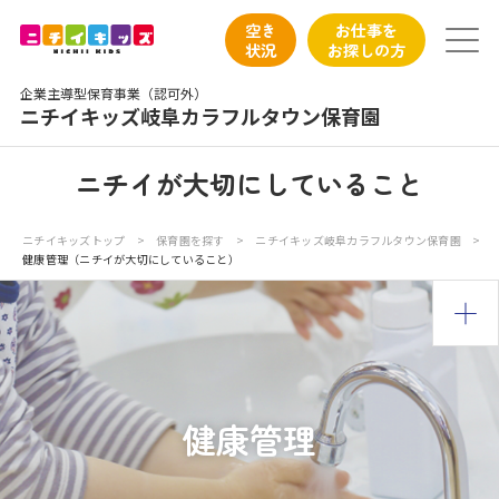
保育園トップ
空き
お仕事を
状況
お探しの方
保育園の日常
企業主導型保育事業（認可外）
ニチイキッズ岐阜カラフルタウン保育園
保育園紹介
ニチイが大切にしていること
ニチイが大切にしていること
ニチイキッズトップ
>
保育園を探す
>
ニチイキッズ岐阜カラフルタウン保育園
>
健康管理（ニチイが大切にしていること）
お食事
保育園見学
入園の概要
健康管理
子育てひろばのご紹介