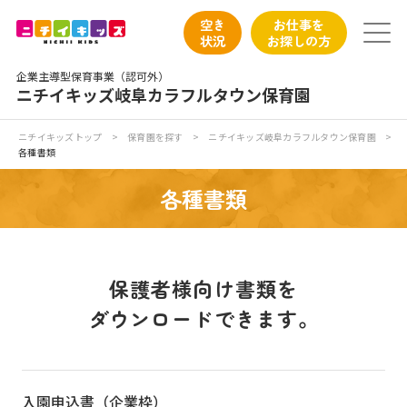
保育園トップ
空き
お仕事を
状況
お探しの方
保育園の日常
企業主導型保育事業（認可外）
ニチイキッズ岐阜カラフルタウン保育園
保育園紹介
ニチイキッズトップ
>
保育園を探す
>
ニチイキッズ岐阜カラフルタウン保育園
>
各種書類
ニチイが大切にしていること
各種書類
お食事
保育園見学
保護者様向け書類を
ダウンロードできます。
入園の概要
子育てひろばのご紹介
入園申込書（企業枠）