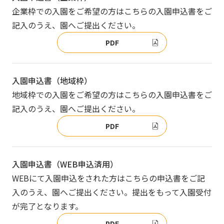
写真販売サービス
企業枠での入園をご希望の方はこちらの入園申込書をご
記入のうえ、園へご提出ください。
各種書類
PDF
お仕事をお探しの方
入園申込書（地域枠）
よくあるご質問
地域枠での入園をご希望の方はこちらの入園申込書をご
記入のうえ、園へご提出ください。
保育園に関するお問い合わせ
PDF
プライバシーポリシー
サイトのご利用について
サイトマップ
ニチイ学館オフィシャルサイト
入園申込書（WEB申込済用）
WEBにて入園申込をされた方はこちらの申込書をご記
入のうえ、園へご提出ください。提出をもって入園受付
が完了となります。
PDF