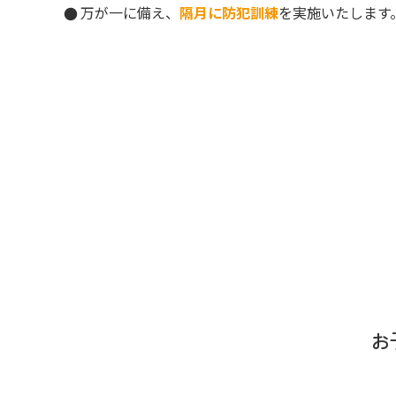
万が一に備え、
隔月に防犯訓練
を実施いたします
お