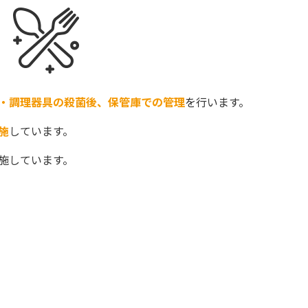
・調理器具の殺菌後、保管庫での管理
を行います。
施
しています。
施しています。