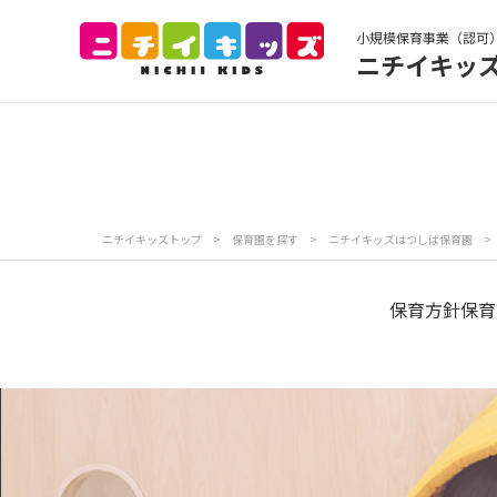
小規模保育事業（認可
ニチイキッ
保育園トップ
保
お食事
保
ニチイキッズトップ
>
保育園を探す
>
ニチイキッズはつしば保育園
>
各
写真販売サービス
保育方針
保育
保育園に関するお問い合わせ
プライバシーポリ