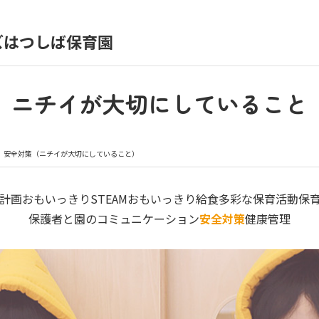
）
ズはつしば保育園
育園の日常
保育園紹介
ニチイが大切にしていること
入園の概要
育園見学
安全対策（ニチイが大切にしていること）
種書類
お仕事をお探しの方
計画
おもいっきりSTEAM
おもいっきり給食
多彩な保育活動
保
保護者と園のコミュニケーション
安全対策
健康管理
シー
サイトのご利用について
サイトマップ
ニチイ学館オ