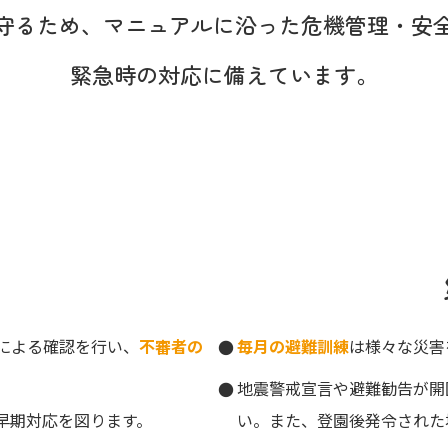
守るため、
マニュアルに沿った
危機管理・安
緊急時の対応に備えています。
による確認を行い、
不審者の
毎月の避難訓練
は様々な災害
地震警戒宣言や避難勧告が開
早期対応を図ります。
い。また、登園後発令された