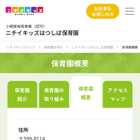
保育園トップ
お仕事を
お探しの方
保育園の日常
小規模保育事業（認可）
ニチイキッズはつしば保育園
保育園紹介
ニチイキッズトップ
>
保育園を探す
>
ニチイキッズはつしば保育園
>
保育園概要
ニチイが大切にしていること
保育園概要
お食事
保育園
保育園
保育園の
アクセス
保育園見学
概要
紹介
取り組み
マップ
入園の概要
子育てひろばのご紹介
住所
〒599-8114