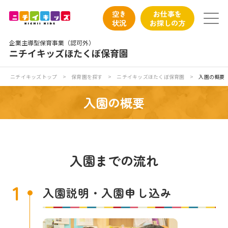
保育園トップ
空き
お仕事を
状況
お探しの方
保育園の日常
企業主導型保育事業（認可外）
ニチイキッズほたくぼ保育園
保育園紹介
ニチイキッズトップ
>
保育園を探す
>
ニチイキッズほたくぼ保育園
>
入園の概要
ニチイが大切にしていること
入園の概要
お食事
保育園見学
入園までの流れ
入園の概要
1
入園説明・入園申し込み
子育てひろばのご紹介