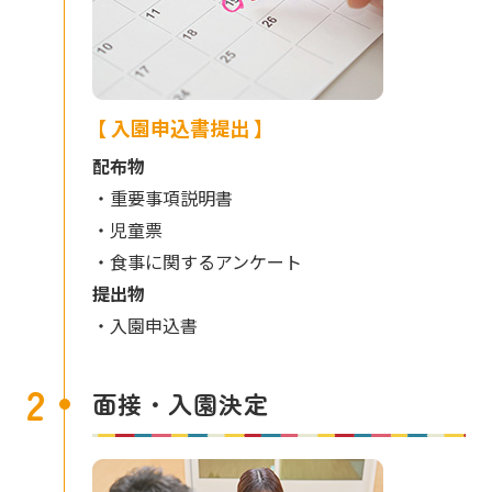
【 入園申込書提出 】
配布物
・重要事項説明書
・児童票
・食事に関するアンケート
提出物
・入園申込書
2
面接・入園決定