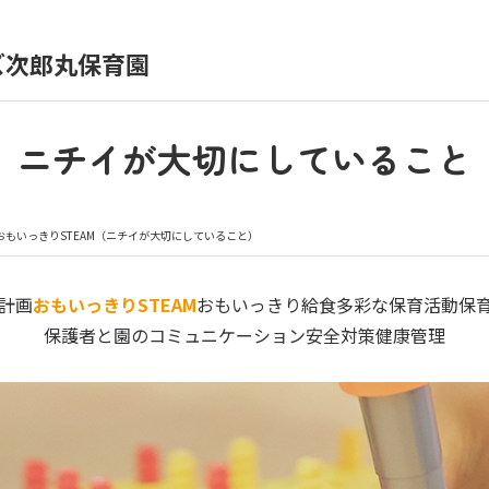
ズ次郎丸保育園
育園の日常
保育園紹介
ニチイが大切にしていること
入園の概要
育園見学
おもいっきりSTEAM（ニチイが大切にしていること）
種書類
お仕事をお探しの方
計画
おもいっきりSTEAM
おもいっきり給食
多彩な保育活動
保
保護者と園のコミュニケーション
安全対策
健康管理
シー
サイトのご利用について
サイトマップ
ニチイ学館オ