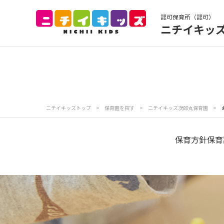
認可保育所（認可）
ニチイキッ
保育園トップ
保
お食事
保
ニチイキッズトップ
>
保育園を探す
>
ニチイキッズ次郎丸保育園
>
各
写真販売サービス
保育方針
保育
保育園に関するお問い合わせ
プライバシーポリ