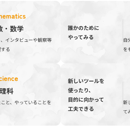
hematics
数・数学
誰かのために
やってみる
り、インタビューや観察等
自
理する
を
cience
新しいツールを
理科
使ったり、
目的に向かって
たこと、やっていることを
新
工夫できる
て