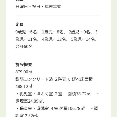
日曜日・祝日・年末年始
定員
0歳児…6名、 1歳児…8名、 2歳児…9名、 3
歳児…11名、 4歳児…12名、 5歳児…14名、
合計60名
施設概要
879.00㎡
鉄筋コンクリート造 ２階建て 延べ床面積
488.12㎡
・乳児室・ほふく室 ２室 面積78.72㎡ ・
調理室24.89㎡、
・保育室・遊戯室 ４室 面積106.78㎡ ・調
乳室 2.52㎡、