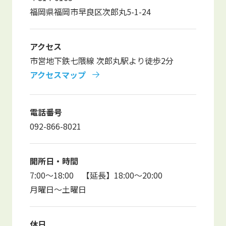
写真販売サービス
福岡県福岡市早良区次郎丸5-1-24
各種書類
アクセス
市営地下鉄七隈線 次郎丸駅より徒歩2分
お仕事をお探しの方
アクセスマップ
よくあるご質問
電話番号
保育園に関するお問い合わせ
092-866-8021
プライバシーポリシー
サイトのご利用について
サイトマップ
ニチイ学館オフィシャルサイト
開所日・時間
7:00～18:00 【延長】18:00～20:00
月曜日～土曜日
休日