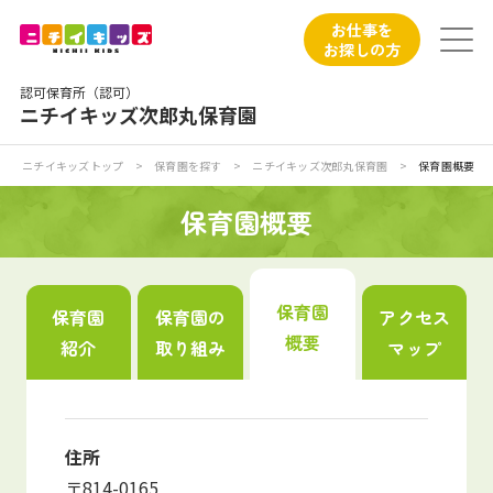
保育園トップ
お仕事を
お探しの方
保育園の日常
認可保育所（認可）
ニチイキッズ次郎丸保育園
保育園紹介
ニチイキッズトップ
>
保育園を探す
>
ニチイキッズ次郎丸保育園
>
保育園概要
ニチイが大切にしていること
保育園概要
お食事
保育園
保育園
保育園の
アクセス
保育園見学
概要
紹介
取り組み
マップ
入園の概要
子育てひろばのご紹介
住所
〒814-0165