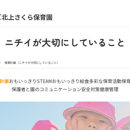
）
ズ北上さくら保育園
育園の日常
保育園紹介
ニチイが大切にしていること
入園の概要
育園見学
>
保育計画（ニチイが大切にしていること）
種書類
よくあるご質問
計画
おもいっきりSTEAM
おもいっきり給食
多彩な保育活動
保
保護者と園のコミュニケーション
安全対策
健康管理
シー
サイトのご利用について
サイトマップ
ニチイ学館オ