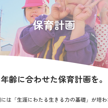
保育計画
年齢に合わせた保育計画を。
期には
「生涯にわたる生きる力の基礎」が
培わ