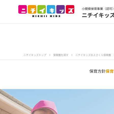
小規模保育事業（認可
ニチイキッ
保育園トップ
保
お食事
保
ニチイキッズトップ
>
保育園を探す
>
ニチイキッズ北上さくら保育園
各
写真販売サービス
保育方針
保育
保育園に関するお問い合わせ
プライバシーポリ