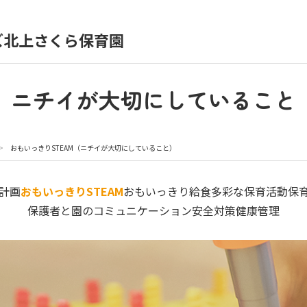
）
ズ北上さくら保育園
育園の日常
保育園紹介
ニチイが大切にしていること
入園の概要
育園見学
>
おもいっきりSTEAM（ニチイが大切にしていること）
種書類
よくあるご質問
計画
おもいっきりSTEAM
おもいっきり給食
多彩な保育活動
保
保護者と園のコミュニケーション
安全対策
健康管理
シー
サイトのご利用について
サイトマップ
ニチイ学館オ