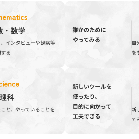
hematics
数・数学
誰かのために
やってみる
り、インタビューや観察等
自
理する
を
cience
新しいツールを
理科
使ったり、
目的に向かって
たこと、やっていることを
新
工夫できる
て