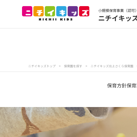
小規模保育事業（認可
ニチイキッ
保育園トップ
保
お食事
保
ニチイキッズトップ
>
保育園を探す
>
ニチイキッズ北上さくら保育園
各
写真販売サービス
保育方針
保育
保育園に関するお問い合わせ
プライバシーポリ