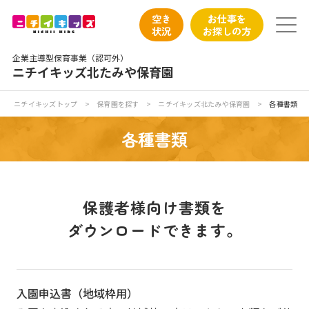
保育園トップ
空き
お仕事を
状況
お探しの方
保育園の日常
企業主導型保育事業（認可外）
ニチイキッズ北たみや保育園
保育園紹介
ニチイキッズトップ
>
保育園を探す
>
ニチイキッズ北たみや保育園
>
各種書類
ニチイが大切にしていること
各種書類
お食事
保育園見学
保護者様向け書類を
ダウンロードできます。
入園の概要
子育てひろばのご紹介
入園申込書（地域枠用）