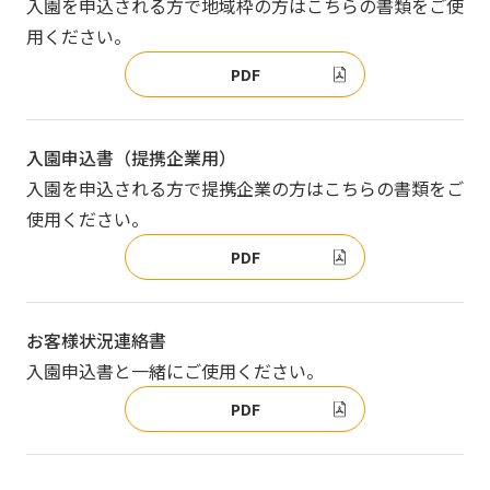
入園を申込される方で地域枠の方はこちらの書類をご使
写真販売サービス
用ください。
各種書類
PDF
お仕事をお探しの方
入園申込書（提携企業用）
入園を申込される方で提携企業の方はこちらの書類をご
よくあるご質問
使用ください。
保育園に関するお問い合わせ
PDF
プライバシーポリシー
サイトのご利用について
お客様状況連絡書
サイトマップ
ニチイ学館オフィシャルサイト
入園申込書と一緒にご使用ください。
PDF