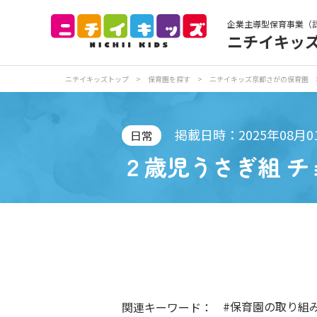
企業主導型保育事業（
ニチイキッ
保育園トップ
保
ニチイキッズトップ
>
保育園を探す
>
ニチイキッズ京都さがの保育園
お食事
保
掲載日時：2025年08月0
日常
２歳児うさぎ組 チ
各
写真販売サービス
保育園に関するお問い合わせ
#保育園の取り組
関連キーワード：
プライバシーポリ