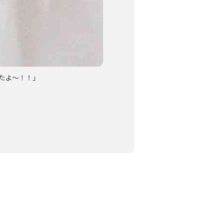
たよ～！！」
「たのしい～！」