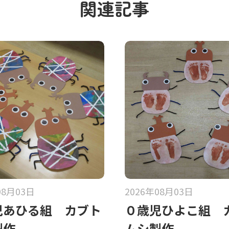
関連記事
08月03日
2026年08月03日
児あひる組 カブト
０歳児ひよこ組 
製作
ムシ製作