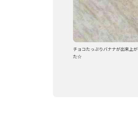
～！」
チョコたっぷりバナナが出来上が
た☆