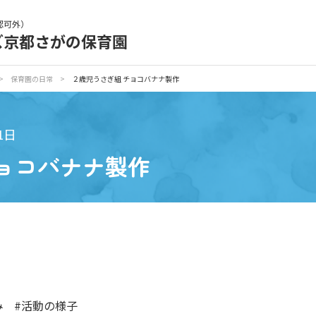
認可外）
ズ京都さがの保育園
育園の日常
保育園紹介
>
保育園の日常
>
２歳児うさぎ組 チョコバナナ製作
入園の概要
育園見学
1日
ョコバナナ製作
種書類
お仕事をお探しの方
み
#活動の様子
シー
サイトのご利用について
サイトマップ
ニチイ学館オ