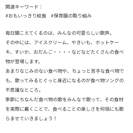
写真販売サービス
関連キーワード：
#おもいっきり給食
#保育園の取り組み
各種書類
毎日聞こえてくるのは、みんなの可愛らしい歌声。
お仕事をお探しの方
その中には、アイスクリーム、やきいも、ホットケー
キ、すいか、おだんご・・・・などなどたくさんの食べ
よくあるご質問
物が登場します。
保育園に関するお問い合わせ
あまりなじみのない食べ物や、ちょっと苦手な食べ物で
も、歌ってみるとぐっと身近になるのが食べ物ソングの
不思議なところ。
プライバシーポリシー
サイトのご利用について
サイトマップ
ニチイ学館オフィシャルサイト
季節にちなんだ食べ物の歌をみんなで歌って、その食材
を実際に戴くことで、食べることの楽しさを何倍にも膨
らませていきましょう！