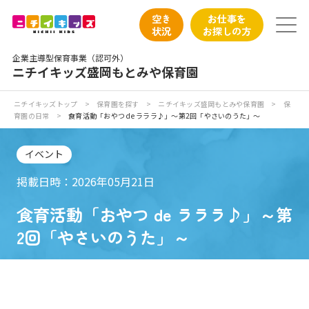
保育園トップ
空き
お仕事を
状況
お探しの方
保育園の日常
企業主導型保育事業（認可外）
ニチイキッズ盛岡もとみや保育園
保育園紹介
ニチイキッズトップ
>
保育園を探す
>
ニチイキッズ盛岡もとみや保育園
>
保
育園の日常
>
食育活動「おやつ de ラララ♪」～第2回「やさいのうた」～
ニチイが大切にしていること
イベント
お食事
掲載日時：2026年05月21日
保育園見学
食育活動「おやつ de ラララ♪」～第
2回「やさいのうた」～
入園の概要
子育てひろばのご紹介