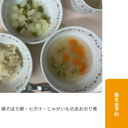
園見学予約
2
・鶏そぼろ粥・七夕汁・じゃがいものあおのり煮
本
日