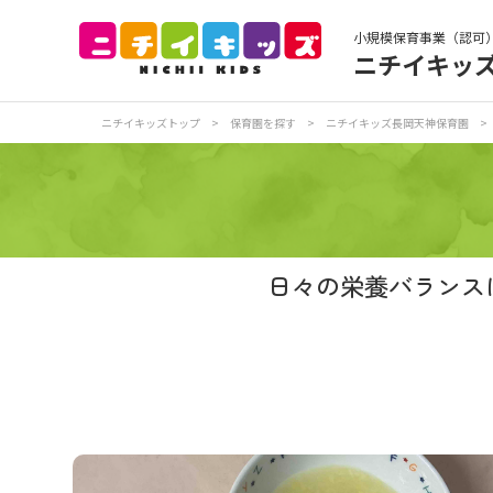
小規模保育事業（認可
ニチイキッ
保育園トップ
保
ニチイキッズトップ
>
保育園を探す
>
ニチイキッズ長岡天神保育園
>
お食事
保
各
写真販売サービス
日々の栄養バランス
保育園に関するお問い合わせ
プライバシーポリ