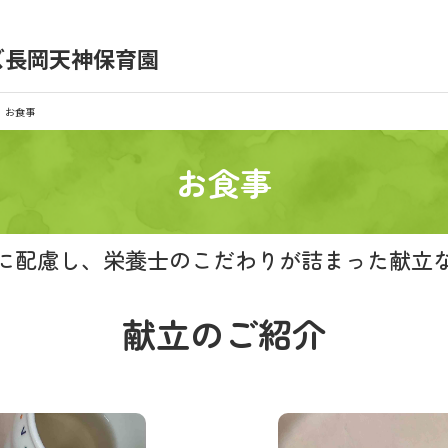
）
ズ長岡天神保育園
育園の日常
保育園紹介
お食事
入園の概要
育園見学
お食事
種書類
お仕事をお探しの方
に配慮し、
栄養士のこだわりが詰まった
献立
献立のご紹介
シー
サイトのご利用について
サイトマップ
ニチイ学館オ