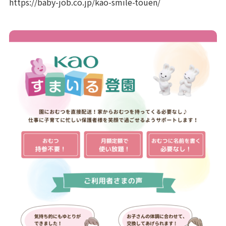
https://baby-job.co.jp/kao-smile-touen/