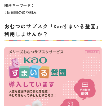
写真販売サービス
関連キーワード：
#保育園の取り組み
各種書類
おむつのサブスク「Kaoすまいる登園」
お仕事をお探しの方
利用しませんか？
よくあるご質問
保育園に関するお問い合わせ
プライバシーポリシー
サイトのご利用について
サイトマップ
ニチイ学館オフィシャルサイト