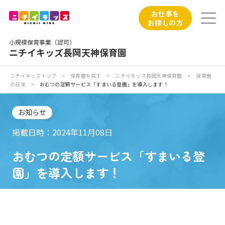
保育園トップ
お仕事を
お探しの方
保育園の日常
小規模保育事業（認可）
ニチイキッズ長岡天神保育園
保育園紹介
ニチイキッズトップ
>
保育園を探す
>
ニチイキッズ長岡天神保育園
>
保育園
の日常
>
おむつの定額サービス「すまいる登園」を導入します！
ニチイが大切にしていること
お知らせ
お食事
掲載日時：2024年11月08日
保育園見学
おむつの定額サービス「すまいる登
園」を導入します！
入園の概要
子育てひろばのご紹介