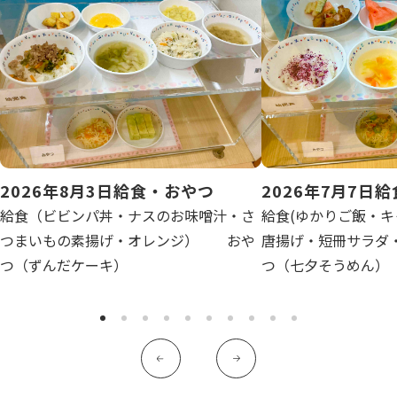
写真販売サービス
各種書類
お仕事をお探しの方
よくあるご質問
2026年8月3日給食・おやつ
2026年7月7日
保育園に関するお問い合わせ
給食（ビビンパ丼・ナスのお味噌汁・さ
給食(ゆかりご飯・
つまいもの素揚げ・オレンジ） おや
唐揚げ・短冊サラダ
つ（ずんだケーキ）
つ（七夕そうめん）
プライバシーポリシー
サイトのご利用について
サイトマップ
ニチイ学館オフィシャルサイト