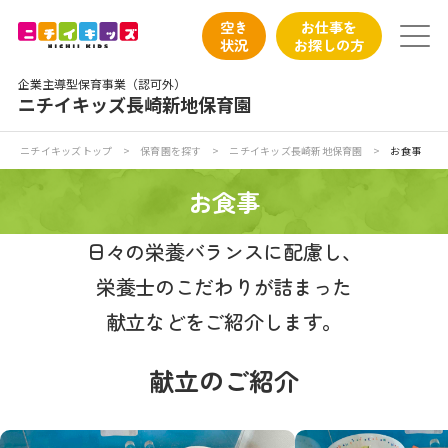
保育園トップ
空き
お仕事を
状況
お探しの方
保育園の日常
企業主導型保育事業（認可外）
ニチイキッズ長崎新地保育園
保育園紹介
ニチイキッズトップ
>
保育園を探す
>
ニチイキッズ長崎新地保育園
>
お食事
ニチイが大切にしていること
お食事
お食事
日々の栄養バランスに配慮し、
栄養士のこだわりが詰まった
保育園見学
献立などをご紹介します。
入園の概要
献立のご紹介
子育てひろばのご紹介