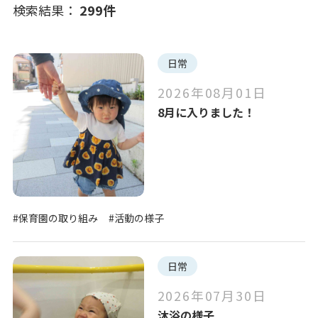
検索結果：
299
件
写真販売サービス
日常
お知らせ
イベント
各種書類
第三者評価
日常
お仕事をお探しの方
2026年08月01日
8月に入りました！
注目のキーワード
よくあるご質問
#保育園の取り組み
#活動の様子
保育園に関するお問い合わせ
#英語レッスン
#おもいっきり給食
プライバシーポリシー
サイトのご利用について
#保育園の取り組み
#活動の様子
#お食事の風景
#リトミック
サイトマップ
ニチイ学館オフィシャルサイト
#子育てひろば
日常
全ての選択を解除
2026年07月30日
沐浴の様子