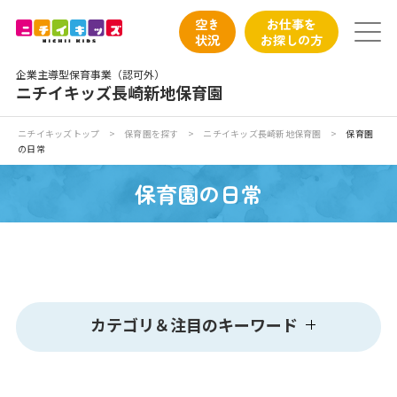
保育園トップ
空き
お仕事を
状況
お探しの方
保育園の日常
企業主導型保育事業（認可外）
ニチイキッズ長崎新地保育園
保育園紹介
ニチイキッズトップ
>
保育園を探す
>
ニチイキッズ長崎新地保育園
>
保育園
の日常
ニチイが大切にしていること
保育園の日常
お食事
保育園見学
入園の概要
カテゴリ＆注目のキーワード
子育てひろばのご紹介
カテゴリ