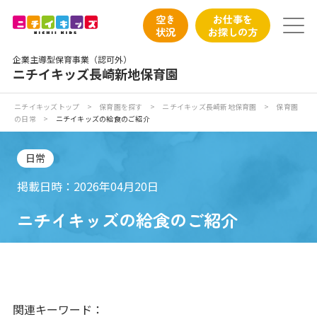
保育園トップ
空き
お仕事を
状況
お探しの方
保育園の日常
企業主導型保育事業（認可外）
ニチイキッズ長崎新地保育園
保育園紹介
ニチイキッズトップ
>
保育園を探す
>
ニチイキッズ長崎新地保育園
>
保育園
の日常
>
ニチイキッズの給食のご紹介
ニチイが大切にしていること
日常
お食事
掲載日時：2026年04月20日
保育園見学
ニチイキッズの給食のご紹介
入園の概要
子育てひろばのご紹介
関連キーワード：