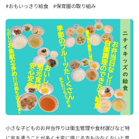
写真販売サービス
#おもいっきり給食
#保育園の取り組み
各種書類
お仕事をお探しの方
よくあるご質問
保育園に関するお問い合わせ
プライバシーポリシー
サイトのご利用について
サイトマップ
ニチイ学館オフィシャルサイト
小さな子どものお弁当作りは衛生管理や食材選びなど特
に気を遣うことが多く大変に感じる方も少なくないと思